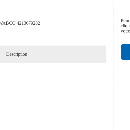
Pour
WABCO 4213679282
cliq
votr
Description