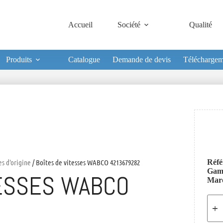
Accueil
Société
Qualité
Produits
Catalogue
Demande de devis
Téléchargem
es d'origine
/ Boîtes de vitesses WABCO 4213679282
Réfé
Ga
TESSES WABCO
Mar