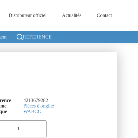
Distributeur officiel
Actualités
Contact
ent
REFERENCE
rence
4213679282
mme
Pièces d'origine
que
WABCO