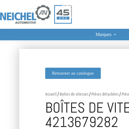
Marques
Retourner au catalogue
Accueil
/
Boîtes de vitesses
/
Pièces détachées
/
Pièc
BOÎTES DE VI
4213679282