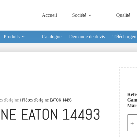
Accueil
Société
Qualité
Produits
Catalogue
Demande de devis
Téléchargem
Réfé
es d'origine
/ Pièces d’origine EATON 14493
Ga
Mar
INE EATON 14493