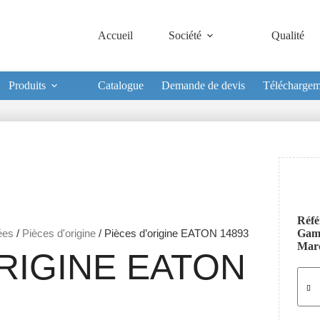
Accueil
Société
Qualité
Produits
Catalogue
Demande de devis
Téléchargem
Réfé
ées
/
Pièces d'origine
/ Pièces d’origine EATON 14893
Ga
Mar
RIGINE EATON