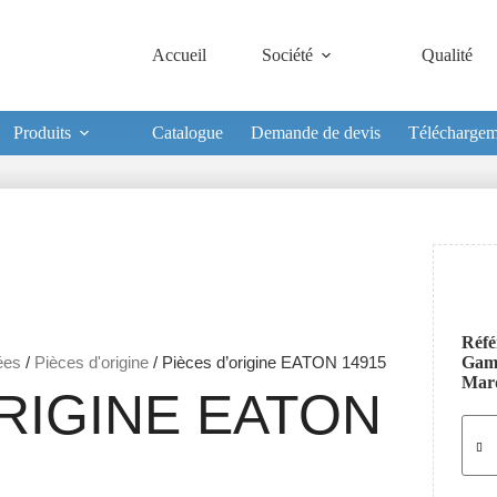
Accueil
Société
Qualité
Produits
Catalogue
Demande de devis
Téléchargem
Réfé
ées
/
Pièces d'origine
/ Pièces d’origine EATON 14915
Ga
Mar
RIGINE EATON