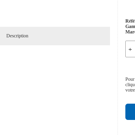
Réfé
Ga
Mar
Description
Pour
cliq
votr