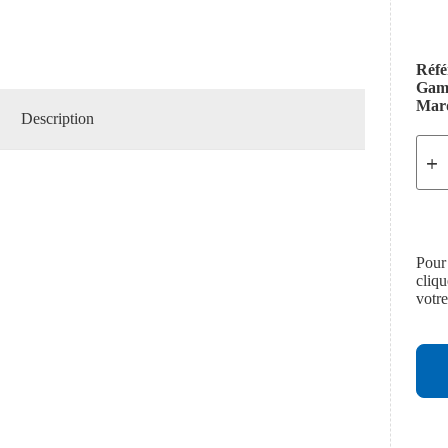
Réfé
Ga
Mar
Description
Pour
cliq
votr