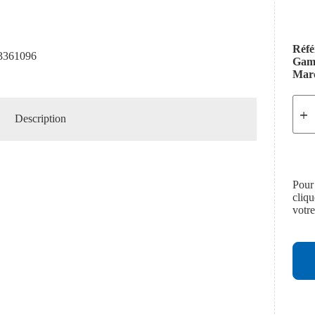
Réfé
361096
Ga
Mar
Description
Pour
cliq
votr