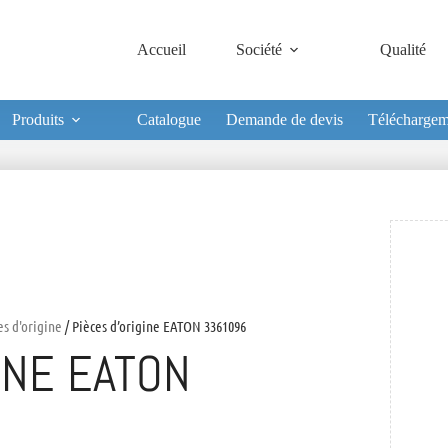
Accueil
Société
Qualité
Produits
Catalogue
Demande de devis
Téléchargem
es d'origine
/ Pièces d’origine EATON 3361096
INE EATON