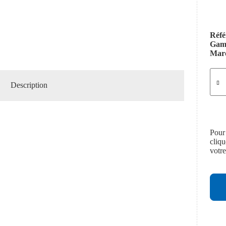
Réfé
Ga
Mar
Description
Pour
cliq
votr