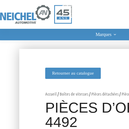
Marques
Retourner au catalogue
Accueil
/
Boîtes de vitesses
/
Pièces détachées
/
Pièc
PIÈCES D’O
4492