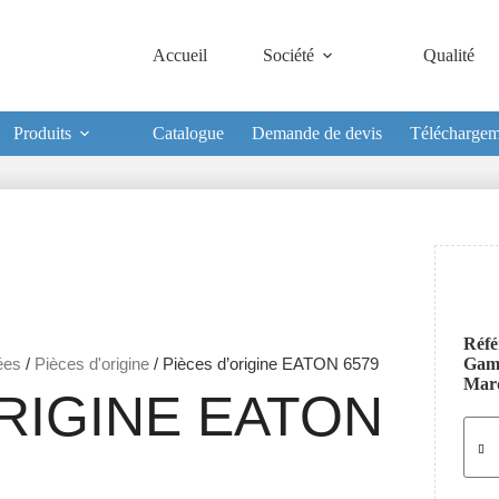
Accueil
Société
Qualité
Produits
Catalogue
Demande de devis
Téléchargem
Réfé
ées
/
Pièces d'origine
/ Pièces d’origine EATON 6579
Ga
Mar
RIGINE EATON