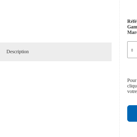
Réfé
Ga
Mar
Description
Pour
cliq
votr