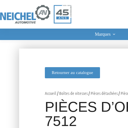
Marques
Retourner au catalogue
Accueil
/
Boîtes de vitesses
/
Pièces détachées
/
Pièc
PIÈCES D’O
7512