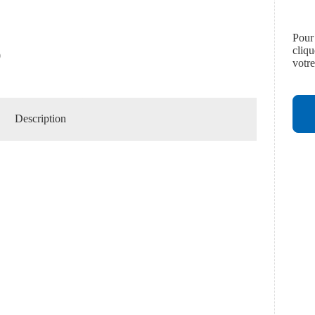
Pour
cliq
0
votr
Description