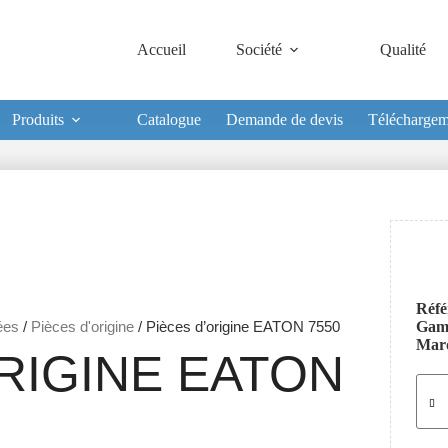
Accueil
Société
Qualité
Produits
Catalogue
Demande de devis
Téléchargem
Réfé
ées
/
Pièces d'origine
/ Pièces d’origine EATON 7550
Ga
Mar
RIGINE EATON