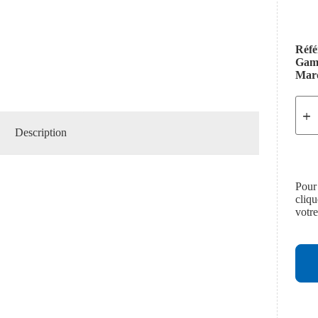
Réfé
Ga
Mar
Description
Pour
cliq
votr