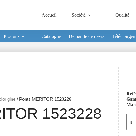
Accueil
Société
Qualité
Produits
Catalogue
Demande de devis
Téléchargem
Réfé
'origine
/ Ponts MERITOR 1523228
Ga
Mar
ITOR 1523228