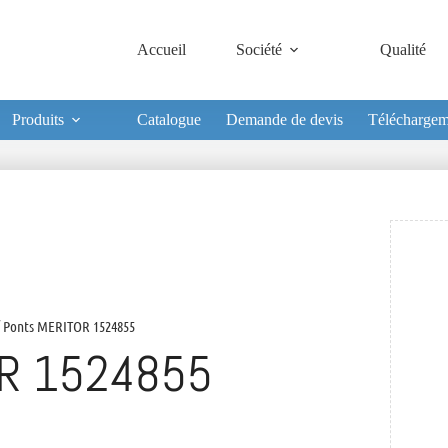
Accueil
Société
Qualité
Produits
Catalogue
Demande de devis
Téléchargem
 Ponts MERITOR 1524855
R 1524855