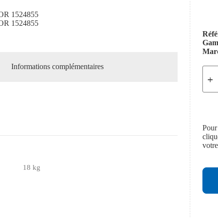
R 1524855
R 1524855
Réfé
Ga
Mar
Informations complémentaires
Pour
cliq
votr
18 kg