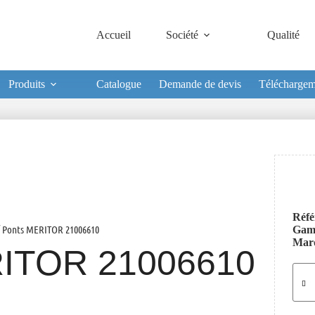
Accueil
Société
Qualité
Produits
Catalogue
Demande de devis
Téléchargem
Réfé
 Ponts MERITOR 21006610
Ga
Mar
ITOR 21006610