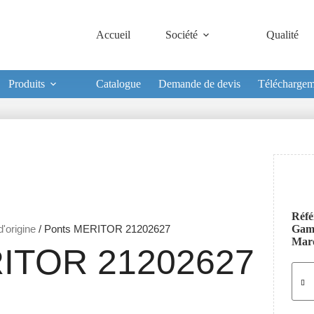
Accueil
Société
Qualité
Produits
Catalogue
Demande de devis
Téléchargem
Réfé
'origine
/ Ponts MERITOR 21202627
Ga
Mar
ITOR 21202627