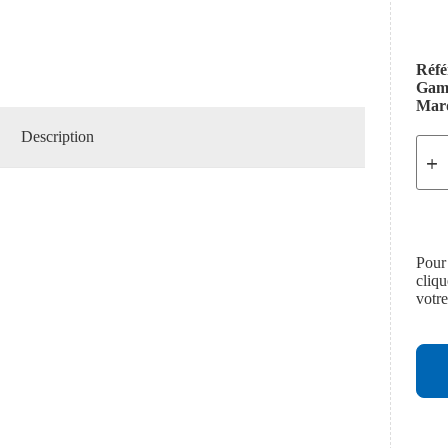
Réfé
Ga
Mar
Description
Pour
cliq
votr