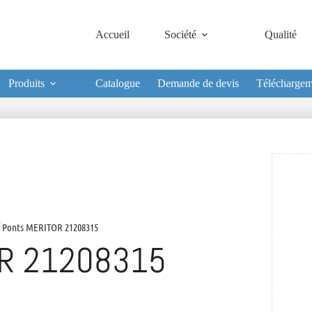
Accueil
Société
Qualité
Produits
Catalogue
Demande de devis
Téléchargem
 Ponts MERITOR 21208315
R 21208315