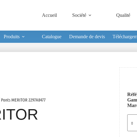
Accueil
Société
Qualité
Produits
Catalogue
Demande de devis
Téléchargem
Réfé
 Ponts MERITOR 2297A8477
Ga
Mar
ITOR