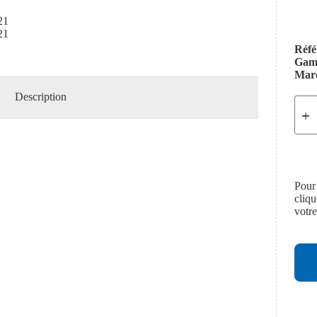
21
21
Réfé
Ga
Mar
Description
Pour
cliq
votr