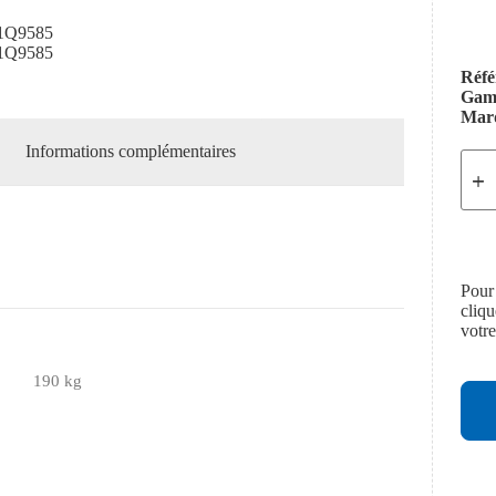
1Q9585
1Q9585
Réfé
Ga
Mar
Informations complémentaires
Pour
cliq
votr
190 kg