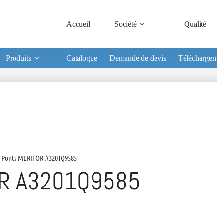
Accueil
Société
Qualité
Produits
Catalogue
Demande de devis
Téléchargem
 Ponts MERITOR A3201Q9585
R A3201Q9585