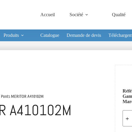
Accueil
Société
Qualité
Produits
Catalogue
Demande de devis
Téléchargem
Réfé
 Ponts MERITOR A410102M
Ga
Mar
OR A410102M