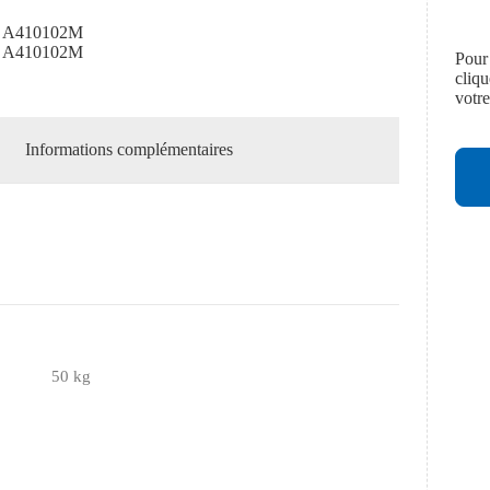
 A410102M
 A410102M
Pour
cliq
votr
Informations complémentaires
50 kg