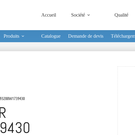
Accueil
Société
Qualité
Produits
Catalogue
Demande de devis
Téléchargem
93200W1739430
R
9430