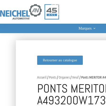
Marques
Retourner au catalogue
Accueil
/
Ponts
/
Organes
/
Neuf
/ Ponts MERITOR A4
PONTS MERITO
A493200W173