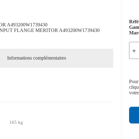
Réfé
OR A493200W1739430
Ga
INPUT FLANGE MERITOR A493200W1739430
Mar
Informations complémentaires
Pour
cliq
votr
165 kg