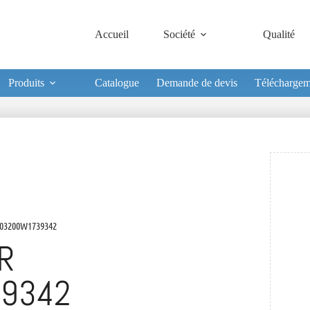
Accueil
Société
Qualité
Produits
Catalogue
Demande de devis
Téléchargem
03200W1739342
R
9342