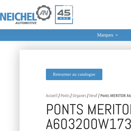
Marques
Retourner au catalogue
Accueil
/
Ponts
/
Organes
/
Neuf
/ Ponts MERITOR A6
PONTS MERITO
A603200W173