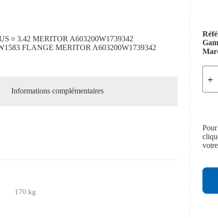
Réfé
US ¤ 3.42 MERITOR A603200W1739342
Ga
W1583 FLANGE MERITOR A603200W1739342
Mar
Informations complémentaires
Pour
cliq
votr
170 kg