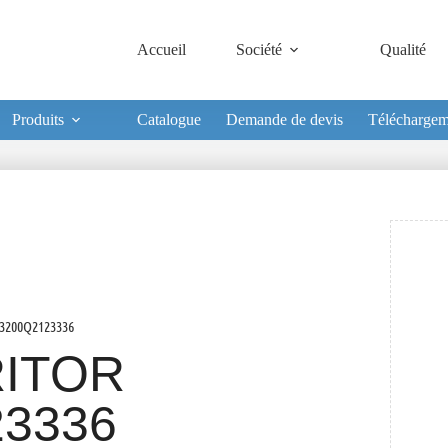
Accueil
Société
Qualité
Produits
Catalogue
Demande de devis
Téléchargem
3200Q2123336
ITOR
23336