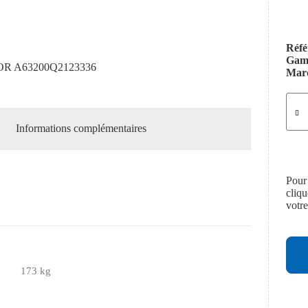
Réfé
Ga
R A63200Q2123336
Mar
Informations complémentaires
Pour
cliq
votr
173 kg