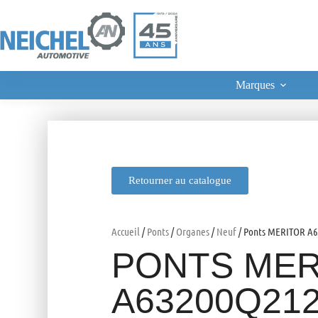
Marques
Retourner au catalogue
Accueil
/
Ponts
/
Organes
/
Neuf
/ Ponts MERITOR A6
PONTS MER
A63200Q21