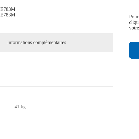
 E783M
 E783M
Pour
cliq
votr
Informations complémentaires
41 kg