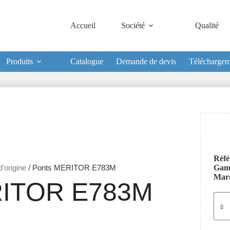
Accueil
Société
Qualité
Produits
Catalogue
Demande de devis
Téléchargem
Réfé
'origine
/ Ponts MERITOR E783M
Ga
Mar
ITOR E783M