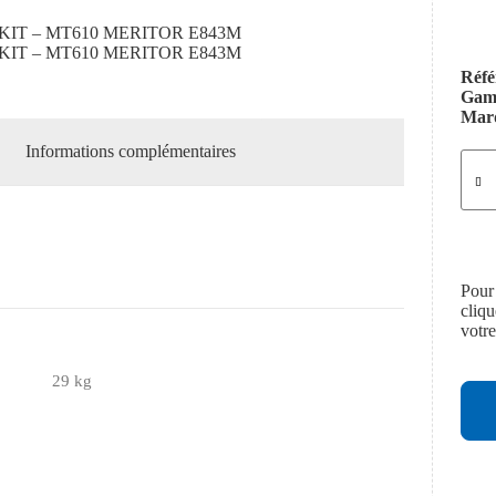
IT – MT610 MERITOR E843M
IT – MT610 MERITOR E843M
Réfé
Ga
Mar
Informations complémentaires
Pour
cliq
votr
29 kg