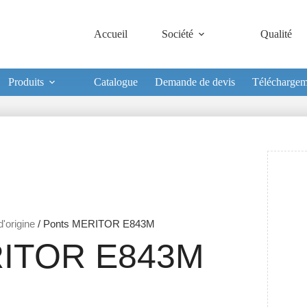
Accueil
Société
Qualité
Produits
Catalogue
Demande de devis
Téléchargem
'origine
/ Ponts MERITOR E843M
ITOR E843M