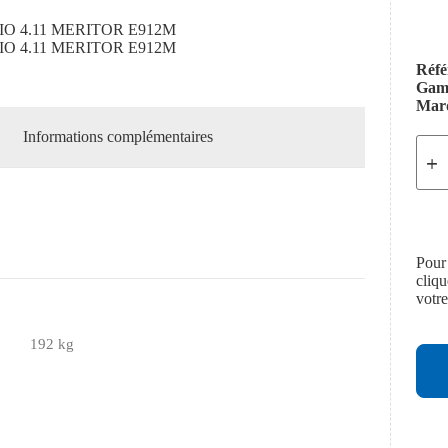
IO 4.11 MERITOR E912M
IO 4.11 MERITOR E912M
Réfé
Ga
Mar
Informations complémentaires
Pour
cliq
votr
192 kg