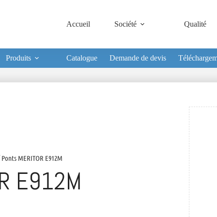
Accueil
Société
Qualité
Produits
Catalogue
Demande de devis
Téléchargem
 Ponts MERITOR E912M
R E912M