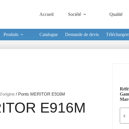
Accueil
Société
Qualité
Produits
Catalogue
Demande de devis
Téléchargem
Réfé
'origine
/ Ponts MERITOR E916M
Ga
Mar
ITOR E916M