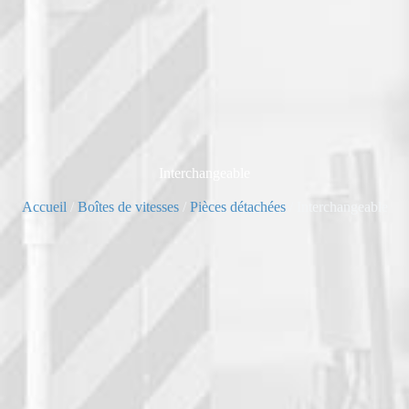
Interchangeable
Accueil
/
Boîtes de vitesses
/
Pièces détachées
/ Interchangeable